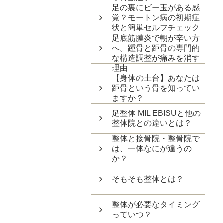
足の裏にビー玉がある感
覚？モートン病の初期症
状と簡単セルフチェック
足底筋膜炎で朝が辛い方
へ。踵骨と距骨の専門的
な構造調整が痛みを消す
理由
【身体の土台】あなたは
距骨という骨を知ってい
ますか？
足整体 MIL EBISUと他の
整体院との違いとは？
整体と接骨院・整骨院で
は、一体なにが違うの
か？
そもそも整体とは？
整体が必要なタイミング
っていつ？