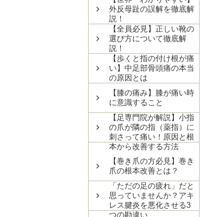
外反母趾の誤解を徹底解
説！
【全員必見】正しい靴の
選び方について徹底解
説！
【歩くと指の付け根が痛
い】中足部骨頭痛の本当
の原因とは
【膝の痛み】膝が痛い時
に意識すること
【足専門院が解説】小指
の爪が隣の指（薬指）に
刺さって痛い！原因と根
本から改善する方法
【巻き爪の方必見】巻き
爪の根本改善とは？
「ただの足の疲れ」だと
思っていませんか？アキ
レス腱炎を悪化させる3
つの勘違い