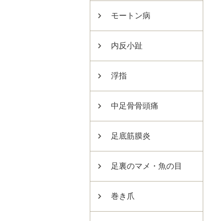
モートン病
内反小趾
浮指
中足骨骨頭痛
足底筋膜炎
足裏のマメ・魚の目
巻き爪