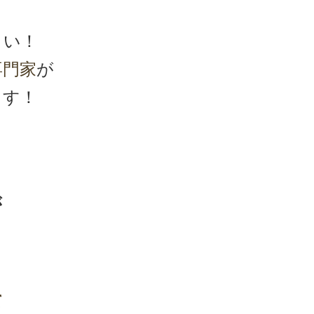
さい！
専門家
が
ます！
が
て