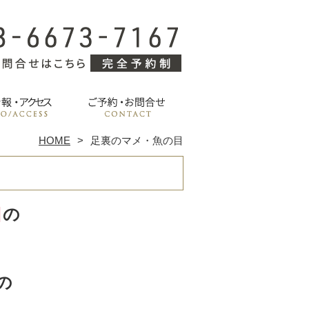
HOME
足裏のマメ・魚の目
目
の
の