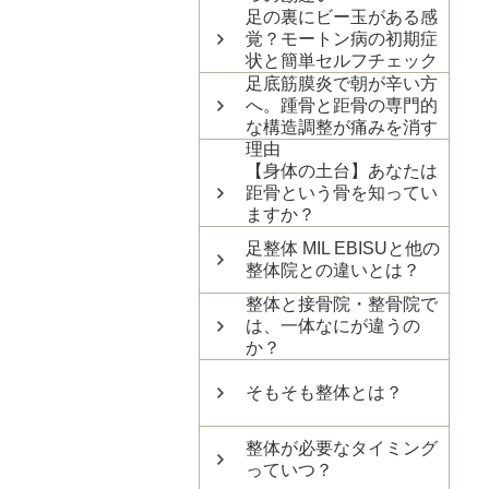
足の裏にビー玉がある感
覚？モートン病の初期症
状と簡単セルフチェック
足底筋膜炎で朝が辛い方
へ。踵骨と距骨の専門的
な構造調整が痛みを消す
理由
【身体の土台】あなたは
距骨という骨を知ってい
ますか？
足整体 MIL EBISUと他の
整体院との違いとは？
整体と接骨院・整骨院で
は、一体なにが違うの
か？
そもそも整体とは？
整体が必要なタイミング
っていつ？