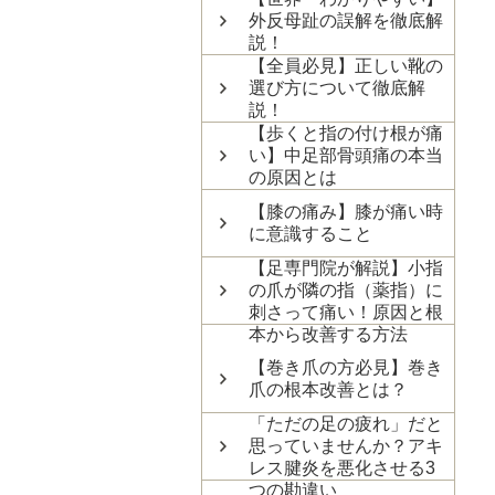
外反母趾の誤解を徹底解
説！
【全員必見】正しい靴の
選び方について徹底解
説！
【歩くと指の付け根が痛
い】中足部骨頭痛の本当
の原因とは
【膝の痛み】膝が痛い時
に意識すること
【足専門院が解説】小指
の爪が隣の指（薬指）に
刺さって痛い！原因と根
本から改善する方法
【巻き爪の方必見】巻き
爪の根本改善とは？
「ただの足の疲れ」だと
思っていませんか？アキ
レス腱炎を悪化させる3
つの勘違い