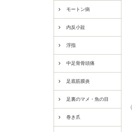
モートン病
内反小趾
浮指
中足骨骨頭痛
足底筋膜炎
足裏のマメ・魚の目
巻き爪