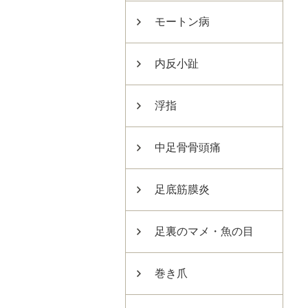
モートン病
内反小趾
浮指
中足骨骨頭痛
足底筋膜炎
足裏のマメ・魚の目
巻き爪