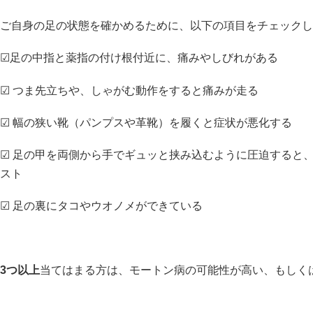
ご自身の足の状態を確かめるために、以下の項目をチェックし
☑︎足の中指と薬指の付け根付近に、痛みやしびれがある
☑︎ つま先立ちや、しゃがむ動作をすると痛みが走る
☑︎ 幅の狭い靴（パンプスや革靴）を履くと症状が悪化する
☑︎ 足の甲を両側から手でギュッと挟み込むように圧迫すると
スト
☑︎ 足の裏にタコやウオノメができている
3つ以上
当てはまる方は、モートン病の可能性が高い、もしく