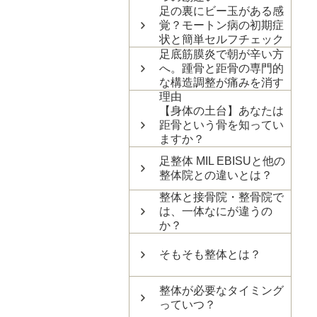
足の裏にビー玉がある感
覚？モートン病の初期症
状と簡単セルフチェック
足底筋膜炎で朝が辛い方
へ。踵骨と距骨の専門的
な構造調整が痛みを消す
理由
【身体の土台】あなたは
距骨という骨を知ってい
ますか？
足整体 MIL EBISUと他の
整体院との違いとは？
整体と接骨院・整骨院で
は、一体なにが違うの
か？
そもそも整体とは？
整体が必要なタイミング
っていつ？