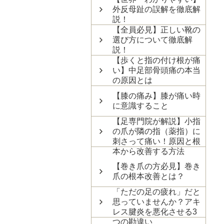
外反母趾の誤解を徹底解
説！
【全員必見】正しい靴の
選び方について徹底解
説！
【歩くと指の付け根が痛
い】中足部骨頭痛の本当
の原因とは
【膝の痛み】膝が痛い時
に意識すること
【足専門院が解説】小指
の爪が隣の指（薬指）に
刺さって痛い！原因と根
本から改善する方法
【巻き爪の方必見】巻き
爪の根本改善とは？
「ただの足の疲れ」だと
思っていませんか？アキ
レス腱炎を悪化させる3
つの勘違い