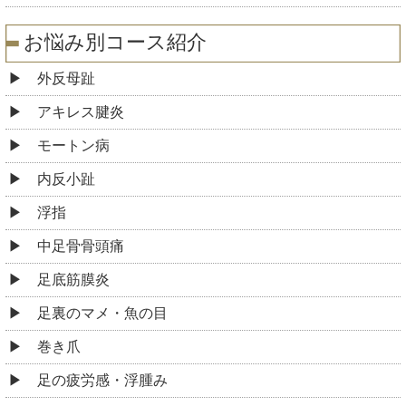
お悩み別コース紹介
外反母趾
アキレス腱炎
モートン病
内反小趾
浮指
中足骨骨頭痛
足底筋膜炎
足裏のマメ・魚の目
巻き爪
足の疲労感・浮腫み