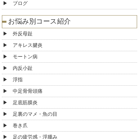
ブログ
お悩み別コース紹介
外反母趾
アキレス腱炎
モートン病
内反小趾
浮指
中足骨骨頭痛
足底筋膜炎
足裏のマメ・魚の目
巻き爪
足の疲労感・浮腫み